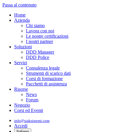
Passa al contenuto
Home
Azienda
Chi siamo
Lavora con noi
Le nostre certificazioni
I nostri partner
Soluzioni
DDD Manager
DDD Police
Servizi
Consulenza legale
Strumenti di scarico dati
Corsi di formazione
Pacchetti di assistenza
Risorse
News
Forum
Negozio
Corsi ed Eventi
info@siaksistemi.com
Accedi
Italiano