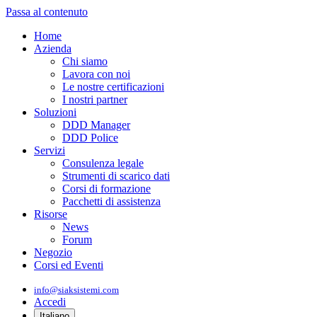
Passa al contenuto
Home
Azienda
Chi siamo
Lavora con noi
Le nostre certificazioni
I nostri partner
Soluzioni
DDD Manager
DDD Police
Servizi
Consulenza legale
Strumenti di scarico dati
Corsi di formazione
Pacchetti di assistenza
Risorse
News
Forum
Negozio
Corsi ed Eventi
info@siaksistemi.com
Accedi
Italiano