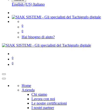
English (US)
Italiano
0
0
Hai bisogno di aiuto?
0
0
Home
Azienda
Chi siamo
Lavora con noi
Le nostre certificazioni
I nostri partner