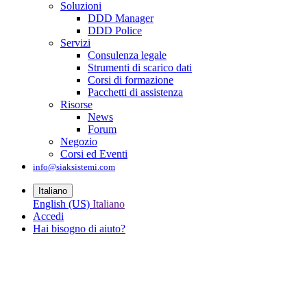
Soluzioni
DDD Manager
DDD Police
Servizi
Consulenza legale
Strumenti di scarico dati
Corsi di formazione
Pacchetti di assistenza
Risorse
News
Forum
Negozio
Corsi ed Eventi
info@siaksistemi.com
Italiano
English (US)
Italiano
Accedi
Hai bisogno di aiuto?