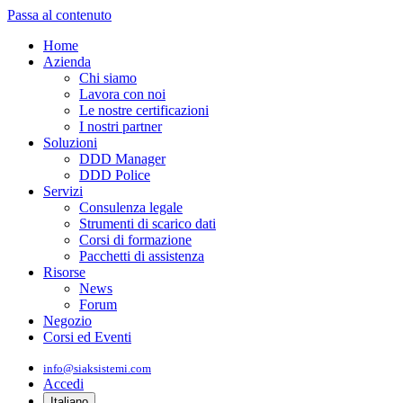
Passa al contenuto
Home
Azienda
Chi siamo
Lavora con noi
Le nostre certificazioni
I nostri partner
Soluzioni
DDD Manager
DDD Police
Servizi
Consulenza legale
Strumenti di scarico dati
Corsi di formazione
Pacchetti di assistenza
Risorse
News
Forum
Negozio
Corsi ed Eventi
info@siaksistemi.com
Accedi
Italiano