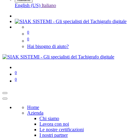
English (US)
Italiano
0
0
Hai bisogno di aiuto?
0
0
Home
Azienda
Chi siamo
Lavora con noi
Le nostre certificazioni
I nostri partner