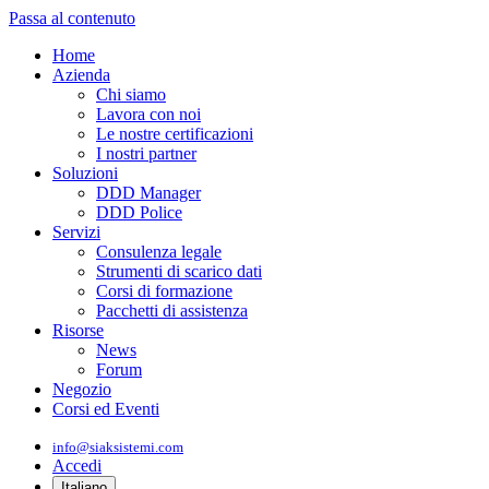
Passa al contenuto
Home
Azienda
Chi siamo
Lavora con noi
Le nostre certificazioni
I nostri partner
Soluzioni
DDD Manager
DDD Police
Servizi
Consulenza legale
Strumenti di scarico dati
Corsi di formazione
Pacchetti di assistenza
Risorse
News
Forum
Negozio
Corsi ed Eventi
info@siaksistemi.com
Accedi
Italiano