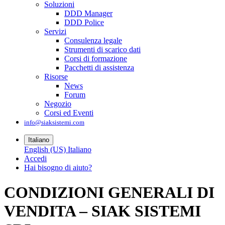
Soluzioni
DDD Manager
DDD Police
Servizi
Consulenza legale
Strumenti di scarico dati
Corsi di formazione
Pacchetti di assistenza
Risorse
News
Forum
Negozio
Corsi ed Eventi
info@siaksistemi.com
Italiano
English (US)
Italiano
Accedi
Hai bisogno di aiuto?
CONDIZIONI GENERALI DI
VENDITA – SIAK SISTEMI