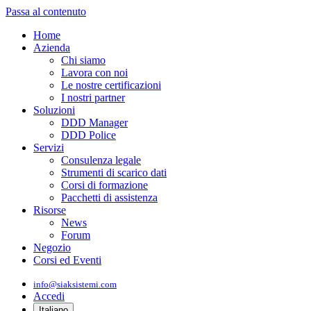
Passa al contenuto
Home
Azienda
Chi siamo
Lavora con noi
Le nostre certificazioni
I nostri partner
Soluzioni
DDD Manager
DDD Police
Servizi
Consulenza legale
Strumenti di scarico dati
Corsi di formazione
Pacchetti di assistenza
Risorse
News
Forum
Negozio
Corsi ed Eventi
info@siaksistemi.com
Accedi
Italiano