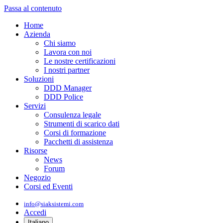
Passa al contenuto
Home
Azienda
Chi siamo
Lavora con noi
Le nostre certificazioni
I nostri partner
Soluzioni
DDD Manager
DDD Police
Servizi
Consulenza legale
Strumenti di scarico dati
Corsi di formazione
Pacchetti di assistenza
Risorse
News
Forum
Negozio
Corsi ed Eventi
info@siaksistemi.com
Accedi
Italiano