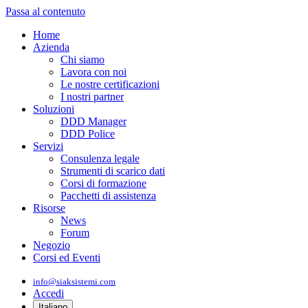
Passa al contenuto
Home
Azienda
Chi siamo
Lavora con noi
Le nostre certificazioni
I nostri partner
Soluzioni
DDD Manager
DDD Police
Servizi
Consulenza legale
Strumenti di scarico dati
Corsi di formazione
Pacchetti di assistenza
Risorse
News
Forum
Negozio
Corsi ed Eventi
info@siaksistemi.com
Accedi
Italiano