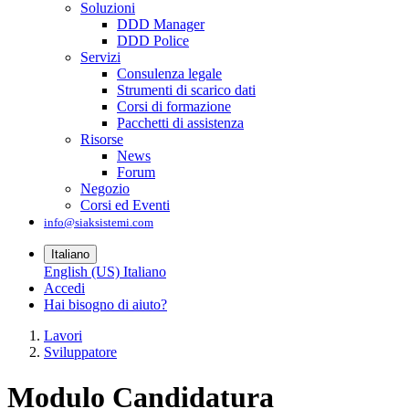
Soluzioni
DDD Manager
DDD Police
Servizi
Consulenza legale
Strumenti di scarico dati
Corsi di formazione
Pacchetti di assistenza
Risorse
News
Forum
Negozio
Corsi ed Eventi
info@siaksistemi.com
Italiano
English (US)
Italiano
Accedi
Hai bisogno di aiuto?
Lavori
Sviluppatore
Modulo Candidatura