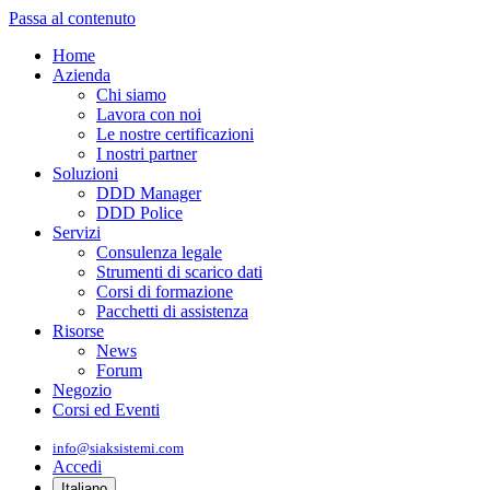
Passa al contenuto
Home
Azienda
Chi siamo
Lavora con noi
Le nostre certificazioni
I nostri partner
Soluzioni
DDD Manager
DDD Police
Servizi
Consulenza legale
Strumenti di scarico dati
Corsi di formazione
Pacchetti di assistenza
Risorse
News
Forum
Negozio
Corsi ed Eventi
info@siaksistemi.com
Accedi
Italiano