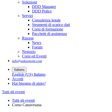
Soluzioni
DDD Manager
DDD Police
Servizi
Consulenza legale
Strumenti di scarico dati
Corsi di formazione
Pacchetti di assistenza
Risorse
News
Forum
Negozio
Corsi ed Eventi
info@siaksistemi.com
Italiano
English (US)
Italiano
Accedi
Hai bisogno di aiuto?
Tutti gli eventi
Tutti gli eventi
Corso Canavesana