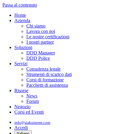
Passa al contenuto
Home
Azienda
Chi siamo
Lavora con noi
Le nostre certificazioni
I nostri partner
Soluzioni
DDD Manager
DDD Police
Servizi
Consulenza legale
Strumenti di scarico dati
Corsi di formazione
Pacchetti di assistenza
Risorse
News
Forum
Negozio
Corsi ed Eventi
info@siaksistemi.com
Accedi
Italiano