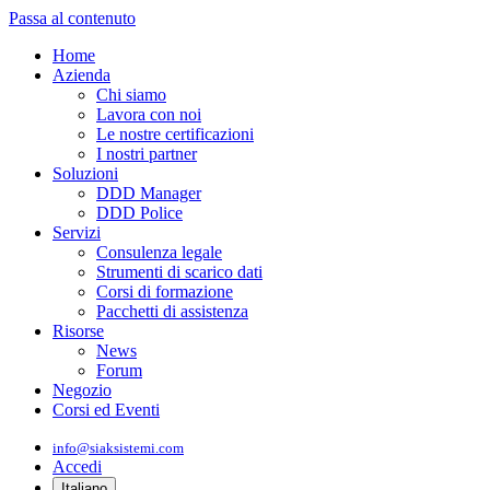
Passa al contenuto
Home
Azienda
Chi siamo
Lavora con noi
Le nostre certificazioni
I nostri partner
Soluzioni
DDD Manager
DDD Police
Servizi
Consulenza legale
Strumenti di scarico dati
Corsi di formazione
Pacchetti di assistenza
Risorse
News
Forum
Negozio
Corsi ed Eventi
info@siaksistemi.com
Accedi
Italiano