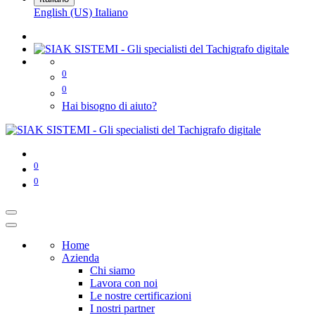
English (US)
Italiano
0
0
Hai bisogno di aiuto?
0
0
Home
Azienda
Chi siamo
Lavora con noi
Le nostre certificazioni
I nostri partner