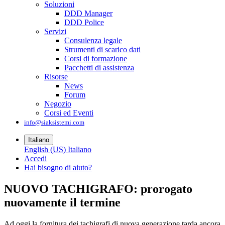
Soluzioni
DDD Manager
DDD Police
Servizi
Consulenza legale
Strumenti di scarico dati
Corsi di formazione
Pacchetti di assistenza
Risorse
News
Forum
Negozio
Corsi ed Eventi
info@siaksistemi.com
Italiano
English (US)
Italiano
Accedi
Hai bisogno di aiuto?
NUOVO TACHIGRAFO: prorogato
nuovamente il termine
Ad oggi la fornitura dei tachigrafi di nuova generazione tarda ancora