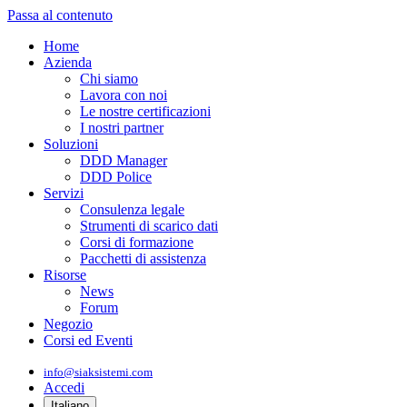
Passa al contenuto
Home
Azienda
Chi siamo
Lavora con noi
Le nostre certificazioni
I nostri partner
Soluzioni
DDD Manager
DDD Police
Servizi
Consulenza legale
Strumenti di scarico dati
Corsi di formazione
Pacchetti di assistenza
Risorse
News
Forum
Negozio
Corsi ed Eventi
info@siaksistemi.com
Accedi
Italiano