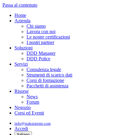
Passa al contenuto
Home
Azienda
Chi siamo
Lavora con noi
Le nostre certificazioni
I nostri partner
Soluzioni
DDD Manager
DDD Police
Servizi
Consulenza legale
Strumenti di scarico dati
Corsi di formazione
Pacchetti di assistenza
Risorse
News
Forum
Negozio
Corsi ed Eventi
info@siaksistemi.com
Accedi
Italiano