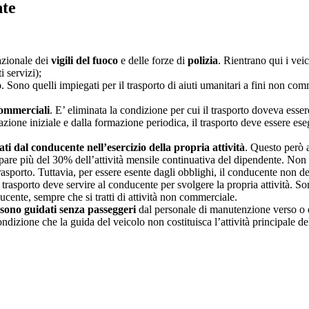
te
azionale dei
vigili del fuoco
e delle forze di
polizia
. Rientrano qui i veic
i servizi);
o
. Sono quelli impiegati per il trasporto di aiuti umanitari a fini non co
commerciali
. E’ eliminata la condizione per cui il trasporto doveva esser
cazione iniziale e dalla formazione periodica, il trasporto deve essere es
ti dal conducente nell’esercizio della propria attività
. Questo però a
re più del 30% dell’attività mensile continuativa del dipendente. Non ri
 trasporto. Tuttavia, per essere esente dagli obblighi, il conducente non d
il trasporto deve servire al conducente per svolgere la propria attività. Son
ucente, sempre che si tratti di attività non commerciale.
 sono guidati senza passeggeri
dal personale di manutenzione verso o 
ondizione che la guida del veicolo non costituisca l’attività principale d