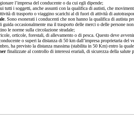
ionare l’impresa del conducente o da cui egli dipende;
ui tutti i soggetti, anche assunti con la qualifica di autisti, che movime
ità di trasporto o viaggino scarichi al di fuori di attività di autotraspor
ale
. Sono esonerati i conducenti che non hanno la qualifica di autista prof
 di guida occasionalmente ma il trasporto delle merci o delle persone non 
ino le norme sulla circolazione stradale;
cole, orticole, forestali, di allevamento o di pesca. Questo deve avvenire
conducente o superi la distanza di 50 km dall’impresa proprietaria del veic
mbro, ha previsto la distanza massima (stabilita in 50 Km) entro la quale
ner
finalizzate al controllo di interessi erariali, di sicurezza della salut