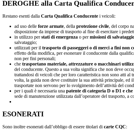
DEROGHE alla Carta Qualifica Conducen
Restano esenti dalla
Carta Qualifica Conducente
i veicoli:
ad uso delle
forze armate
, della
protezione civile
, del corpo n
disposizione da imprese di trasporto al fine di esercitare i predett
in utilizzo per
stati di emergenza
o per
missioni di salvataggi
salvataggio;
utilizzati per il
trasporto di passeggeri o di merci a fini non 
effetto della modifica, per esonerare il conducente dalla qualifi
non per fini personali;
che
trasportano materiale, attrezzature o macchinari utilizza
del conducente. Questo a sua volta significa che non deve occupa
trattandosi di veicoli che per loro caratteristica non sono atti al
volta, la guida non deve costituire la sua attività principale, ed 
trasportate non servono per lo svolgimento dell’attività del cond
per i quali è necessaria una
patente di categoria D o D1 e che
sede di manutenzione utilizzata dall’operatore del trasporto, a c
ESONERATI
Sono inoltre esonerati dall’obbligo di essere titolari di
carte CQC
: