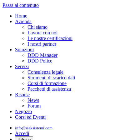
Passa al contenuto
Home
Azienda
Chi siamo
Lavora con noi
Le nostre certificazioni
I nostri partner
Soluzioni
DDD Manager
DDD Police
Servizi
Consulenza legale
Strumenti di scarico dati
Corsi di formazione
Pacchetti di assistenza
Risorse
News
Forum
Negozio
Corsi ed Eventi
info@siaksistemi.com
Accedi
Italiano