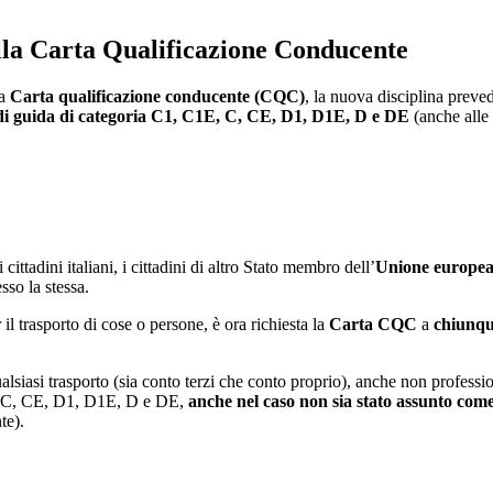
lla Carta Qualificazione Conducente
la
Carta qualificazione conducente (CQC)
, la nuova disciplina prevede
di guida di categoria C1, C1E, C, CE, D1, D1E, D e DE
(anche alle 
cittadini italiani, i cittadini di altro Stato membro dell’
Unione europe
sso la stessa.
il trasporto di cose o persone, è ora richiesta la
Carta CQC
a
chiunque
alsiasi trasporto (sia conto terzi che conto proprio), anche non professi
C1E, C, CE, D1, D1E, D e DE,
anche nel caso non sia stato assunto come
te).