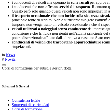
i conducenti di veicoli che operano in
zone rurali
per approvvig
i conducenti che
non offrono servizi di trasporto
. Rientrano q
Questo però solo quando questi veicoli non sono impegnati in attiv
il
trasporto occasionale che non incide sulla sicurezza strad
principale fonte di reddito. Non è sufficiente svolgere l’attività
trasporto non venga usato un veicolo eccezionale e che si rispett
veicoli utilizzati o noleggiati senza conducente
da imprese agri
condizione è che la guida non rientri nell’attività principale del 
potere discrezionale affidato dalla direttiva a ciascuno Stato me
conducenti di veicoli che trasportano apparecchiature scan
stupefacenti.
in
News
#
Novità
Corsi di formazione per autisti e gestori flotta
Soluzioni & Servizi
Consulenza legale
Strumenti di scarico dati
Corsi di formazione