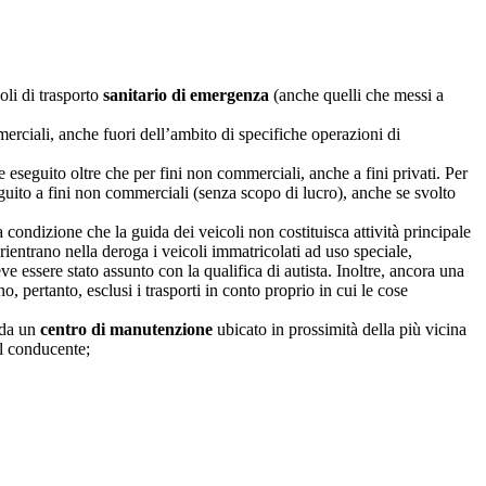
oli di trasporto
sanitario di emergenza
(anche quelli che messi a
mmerciali, anche fuori dell’ambito di specifiche operazioni di
e eseguito oltre che per fini non commerciali, anche a fini privati. Per
eguito a fini non commerciali (senza scopo di lucro), anche se svolto
 condizione che la guida dei veicoli non costituisca attività principale
entrano nella deroga i veicoli immatricolati ad uso speciale,
eve essere stato assunto con la qualifica di autista. Inoltre, ancora una
o, pertanto, esclusi i trasporti in conto proprio in cui le cose
da un
centro di manutenzione
ubicato in prossimità della più vicina
el conducente;