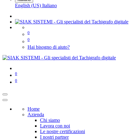
English (US)
Italiano
0
0
Hai bisogno di aiuto?
0
0
Home
Azienda
Chi siamo
Lavora con noi
Le nostre certificazioni
I nostri partner