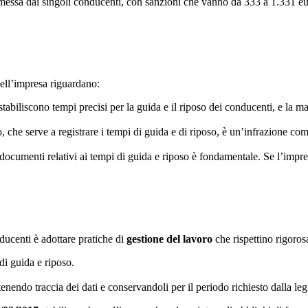
mmessa dai singoli conducenti, con sanzioni che vanno da 333 a 1.331 eu
dell’impresa riguardano:
stabiliscono tempi precisi per la guida e il riposo dei conducenti, e la 
afo, che serve a registrare i tempi di guida e di riposo, è un’infrazione
 documenti relativi ai tempi di guida e riposo è fondamentale. Se l’impr
ducenti è adottare pratiche di
gestione del lavoro
che rispettino rigoros
di guida e riposo.
 tenendo traccia dei dati e conservandoli per il periodo richiesto dalla le