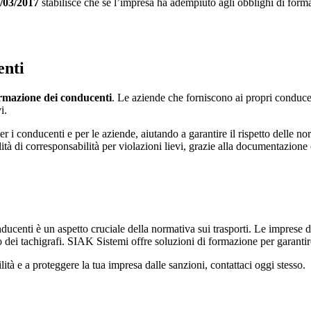
4/03/2017
stabilisce che se l’impresa ha adempiuto agli obblighi di forma
enti
rmazione dei conducenti
. Le aziende che forniscono ai propri conducent
i.
er i conducenti e per le aziende, aiutando a garantire il rispetto delle 
ità di corresponsabilità per violazioni lievi, grazie alla documentazione 
ucenti è un aspetto cruciale della normativa sui trasporti. Le imprese d
o dei tachigrafi. SIAK Sistemi offre soluzioni di formazione per garantire 
tà e a proteggere la tua impresa dalle sanzioni, contattaci oggi stesso.