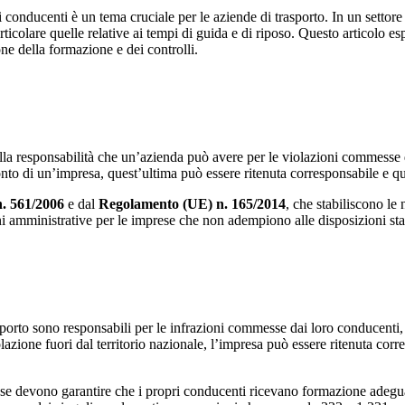
 conducenti è un tema cruciale per le aziende di trasporto. In un settor
particolare quelle relative ai tempi di guida e di riposo. Questo articolo 
ne della formazione e dei controlli.
e alla responsabilità che un’azienda può avere per le violazioni commesse 
o di un’impresa, quest’ultima può essere ritenuta corresponsabile e qui
. 561/2006
e dal
Regolamento (UE) n. 165/2014
, che stabiliscono le 
ni amministrative per le imprese che non adempiono alle disposizioni stab
asporto sono responsabili per le infrazioni commesse dai loro conducenti
zione fuori dal territorio nazionale, l’impresa può essere ritenuta cor
se devono garantire che i propri conducenti ricevano formazione adeguata 