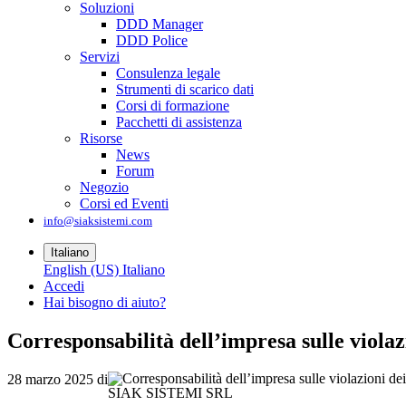
Soluzioni
DDD Manager
DDD Police
Servizi
Consulenza legale
Strumenti di scarico dati
Corsi di formazione
Pacchetti di assistenza
Risorse
News
Forum
Negozio
Corsi ed Eventi
info@siaksistemi.com
Italiano
English (US)
Italiano
Accedi
Hai bisogno di aiuto?
Corresponsabilità dell’impresa sulle violaz
28 marzo 2025
di
SIAK SISTEMI SRL