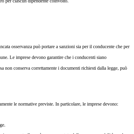
ro per ciascun dipendente coinvolto.
mancata osservanza può portare a sanzioni sia per il conducente che per
 comune. Le imprese devono garantire che i conducenti siano
esa non conserva correttamente i documenti richiesti dalla legge, può
amente le normative previste. In particolare, le imprese devono:
gge.