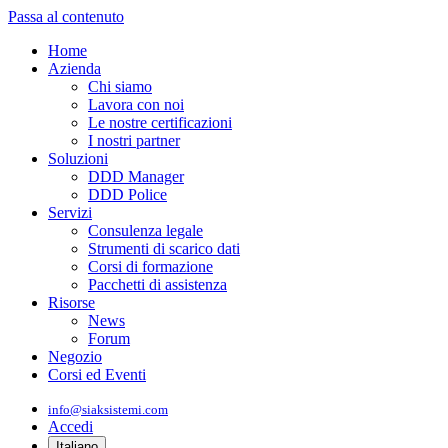
Passa al contenuto
Home
Azienda
Chi siamo
Lavora con noi
Le nostre certificazioni
I nostri partner
Soluzioni
DDD Manager
DDD Police
Servizi
Consulenza legale
Strumenti di scarico dati
Corsi di formazione
Pacchetti di assistenza
Risorse
News
Forum
Negozio
Corsi ed Eventi
info@siaksistemi.com
Accedi
Italiano