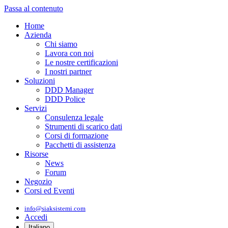
Passa al contenuto
Home
Azienda
Chi siamo
Lavora con noi
Le nostre certificazioni
I nostri partner
Soluzioni
DDD Manager
DDD Police
Servizi
Consulenza legale
Strumenti di scarico dati
Corsi di formazione
Pacchetti di assistenza
Risorse
News
Forum
Negozio
Corsi ed Eventi
info@siaksistemi.com
Accedi
Italiano