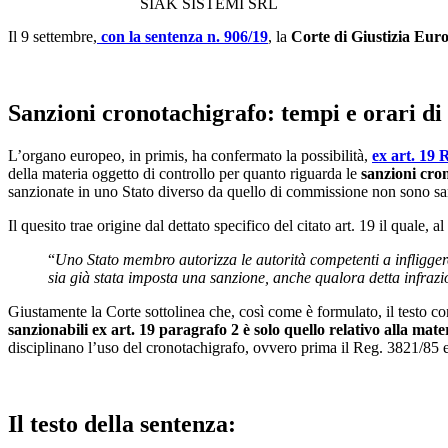
SIAK SISTEMI SRL
Il 9 settembre,
con la sentenza n. 906/19
, la
Corte di Giustizia Eur
Sanzioni cronotachigrafo: tempi e orari di 
L’organo europeo, in primis, ha confermato la possibilità,
ex art. 19 
della materia oggetto di controllo per quanto riguarda le
sanzioni cro
sanzionate in uno Stato diverso da quello di commissione non sono sa
Il quesito trae origine dal dettato specifico del citato art. 19 il quale, a
“
Uno Stato membro autorizza le autorità competenti a infligg
sia già stata imposta una sanzione, anche qualora detta infrazi
Giustamente la Corte sottolinea che, così come è formulato, il testo co
sanzionabili ex art. 19 paragrafo 2 è solo quello relativo alla mat
disciplinano l’uso del cronotachigrafo, ovvero prima il Reg. 3821/85 
Il testo della sentenza: