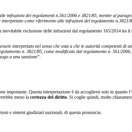
4, alle infrazioni dei regolamenti n.561/2006 e 3821/85, mentre al paragra
interpretato come riferimento alle infrazioni del regolamento n.3821/
 inevitabile esclusione delle infrazioni dal regolamento 165/2014 tra il
 essere interpretato nel senso che osta a che le autorità competenti d
 regolamento n. 3821/85, come modificato dal regolamento n. 561/2006,
 luogo a una sanzione
”.
 importante. Questa interpretazione è da accogliersi solo in quanto l’u
 verrebbe meno la
certezza del diritto
. Si coglie quindi, molto chiarament
azioni e sistemi giudiziari nazionali, di questa pronuncia.