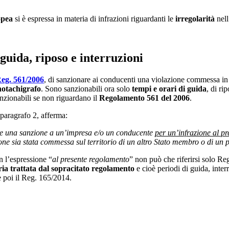
opea
si è espressa in materia di infrazioni riguardanti le
irregolarità
nell
guida, riposo e interruzioni
Reg. 561/2006
, di sanzionare ai conducenti una violazione commessa in 
notachigrafo
. Sono sanzionabili ora solo
tempi e orari di guida
, di ri
nzionabili se non riguardano il
Regolamento 561 del 2006
.
l paragrafo 2, afferma:
ere una sanzione a un’impresa e/o un conducente
per un’infrazione al p
one sia stata commessa sul territorio di un altro Stato membro o di un 
n l’espressione “
al presente regolamento
” non può che riferirsi solo 
eria trattata dal sopracitato regolamento
e cioè periodi di guida, inter
e poi il Reg. 165/2014.