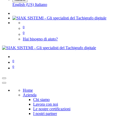
English (US)
Italiano
0
0
Hai bisogno di aiuto?
0
0
Home
Azienda
Chi siamo
Lavora con noi
Le nostre certificazioni
I nostri partner