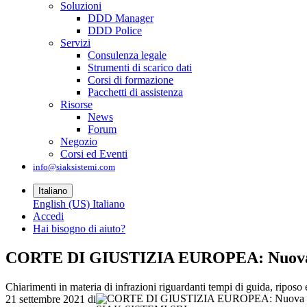
Soluzioni
DDD Manager
DDD Police
Servizi
Consulenza legale
Strumenti di scarico dati
Corsi di formazione
Pacchetti di assistenza
Risorse
News
Forum
Negozio
Corsi ed Eventi
info@siaksistemi.com
Italiano
English (US)
Italiano
Accedi
Hai bisogno di aiuto?
CORTE DI GIUSTIZIA EUROPEA: Nuova sen
Chiarimenti in materia di infrazioni riguardanti tempi di guida, riposo 
21 settembre 2021
di