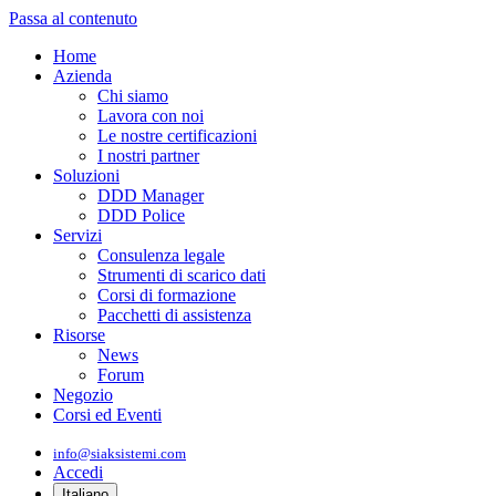
Passa al contenuto
Home
Azienda
Chi siamo
Lavora con noi
Le nostre certificazioni
I nostri partner
Soluzioni
DDD Manager
DDD Police
Servizi
Consulenza legale
Strumenti di scarico dati
Corsi di formazione
Pacchetti di assistenza
Risorse
News
Forum
Negozio
Corsi ed Eventi
info@siaksistemi.com
Accedi
Italiano