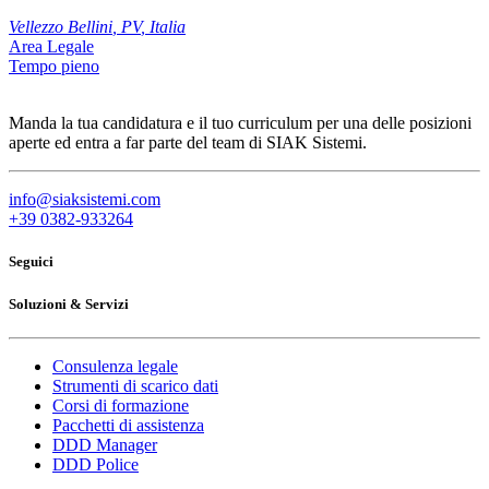
Vellezzo Bellini
,
PV
,
Italia
Area Legale
Tempo pieno
Manda la tua candidatura e il tuo curriculum per una delle posizioni
aperte ed entra a far parte del team di SIAK Sistemi.
info@siaksistemi.com
+39 0382-933264
Seguici
Soluzioni & Servizi
Consulenza legale
Strumenti di scarico dati
Corsi di formazione
Pacchetti di assistenza
DDD Manager
DDD Police