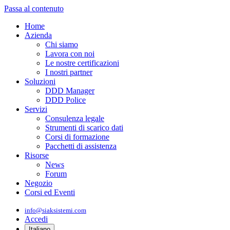
Passa al contenuto
Home
Azienda
Chi siamo
Lavora con noi
Le nostre certificazioni
I nostri partner
Soluzioni
DDD Manager
DDD Police
Servizi
Consulenza legale
Strumenti di scarico dati
Corsi di formazione
Pacchetti di assistenza
Risorse
News
Forum
Negozio
Corsi ed Eventi
info@siaksistemi.com
Accedi
Italiano