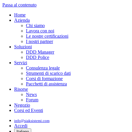
Passa al contenuto
Home
Azienda
Chi siamo
Lavora con noi
Le nostre certificazioni
I nostri partner
Soluzioni
DDD Manager
DDD Police
Servizi
Consulenza legale
Strumenti di scarico dati
Corsi di formazione
Pacchetti di assistenza
Risorse
News
Forum
Negozio
Corsi ed Eventi
info@siaksistemi.com
Accedi
Italiano